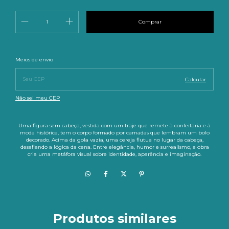
Entregas para o CEP:
Alterar CEP
Meios de envio
Calcular
Não sei meu CEP
Uma figura sem cabeça, vestida com um traje que remete à confeitaria e à
moda histórica, tem o corpo formado por camadas que lembram um bolo
decorado. Acima da gola vazia, uma cereja flutua no lugar da cabeça,
desafiando a lógica da cena. Entre elegância, humor e surrealismo, a obra
cria uma metáfora visual sobre identidade, aparência e imaginação.
Produtos similares