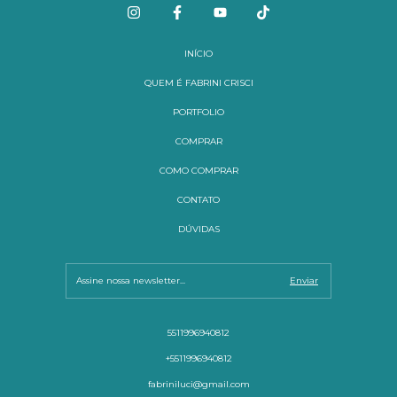
INÍCIO
QUEM É FABRINI CRISCI
PORTFOLIO
COMPRAR
COMO COMPRAR
CONTATO
DÚVIDAS
5511996940812
+5511996940812
fabriniluci@gmail.com