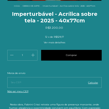
Início
.
OBRAS DE ARTE
.
Imperturbável - Acrílica sobre tela - 2025 - 40x77cm
Imperturbável - Acrílica sobre
tela - 2025 - 40x77cm
R$3.200,00
12
x de
R$329,17
Ver mais detalhes
Entregas para o CEP:
Alterar CEP
Meios de envio
Calcular
Não sei meu CEP
Nesta obra, Fabrini Crisci retrata uma figura de presença marcante, onde
humor, elegância e excentricidade convivem em equilíbrio. Com expressão